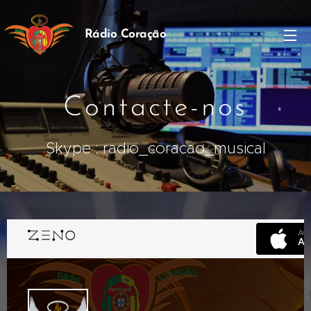
Rádio Coração
Músical
Contacte-nos
Skype : radio_coracao_musical